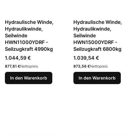
Hydraulische Winde,
Hydraulische Winde,
Hydraulikwinde,
Hydraulikwinde,
Seilwinde
Seilwinde
HWN11000YDRF -
HWN15000YDRF -
Seilzugkraft 4990kg
Seilzugkraft 6800kg
Preis
Preis
1.044,59 €
1.039,54 €
Preis
Preis
877,81 €
Nettopreis
873,56 €
Nettopreis
In den Warenkorb
In den Warenkorb