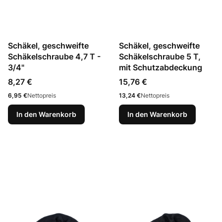
Schäkel, geschweifte
Schäkel, geschweifte
Schäkelschraube 4,7 T -
Schäkelschraube 5 T,
3/4"
mit Schutzabdeckung
Preis
Preis
8,27 €
15,76 €
Preis
Preis
6,95 €
Nettopreis
13,24 €
Nettopreis
In den Warenkorb
In den Warenkorb