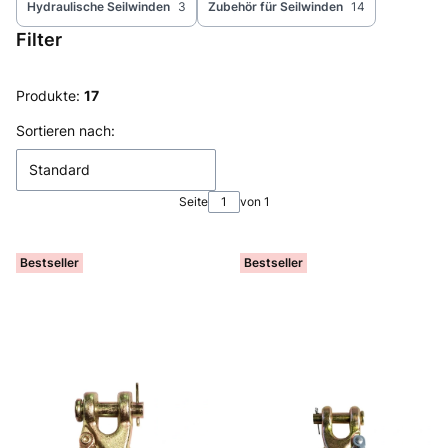
Hydraulische Seilwinden
3
Zubehör für Seilwinden
14
Filter
Ende der Filter
Produkte:
17
Produktliste
Sortieren nach:
Standard
Seite
von 1
Bestseller
Bestseller