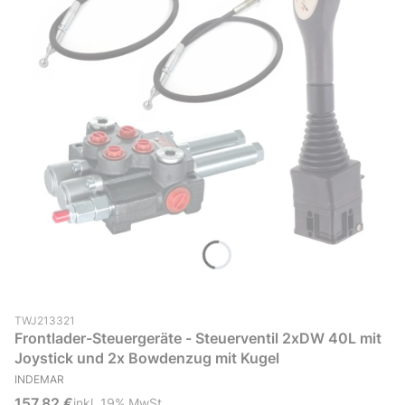
Produktcode (SKU)
TWJ213321
Frontlader-Steuergeräte - Steuerventil 2xDW 40L mit
Joystick und 2x Bowdenzug mit Kugel
HERSTELLER
INDEMAR
Bruttopreis
157,82 €
inkl. %s MwSt.
inkl.
19%
MwSt.