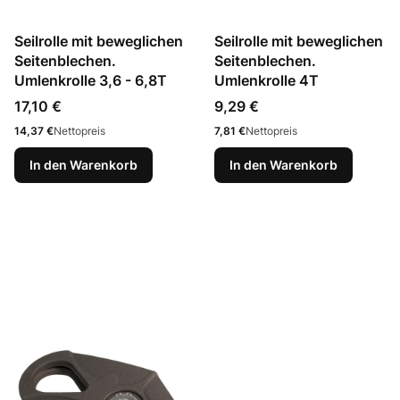
Seilrolle mit beweglichen
Seilrolle mit beweglichen
Seitenblechen.
Seitenblechen.
Umlenkrolle 3,6 - 6,8T
Umlenkrolle 4T
Preis
Preis
17,10 €
9,29 €
Preis
Preis
14,37 €
Nettopreis
7,81 €
Nettopreis
In den Warenkorb
In den Warenkorb