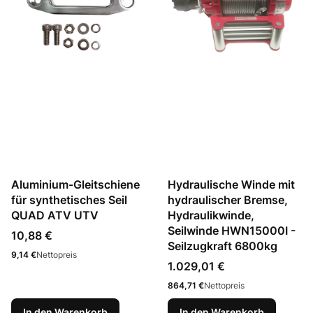
Aluminium-Gleitschiene
Hydraulische Winde mit
für synthetisches Seil
hydraulischer Bremse,
QUAD ATV UTV
Hydraulikwinde,
Seilwinde HWN15000I -
Preis
10,88 €
Seilzugkraft 6800kg
Preis
9,14 €
Nettopreis
Preis
1.029,01 €
Preis
864,71 €
Nettopreis
In den Warenkorb
In den Warenkorb