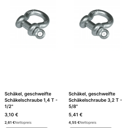
Schäkel, geschweifte
Schäkel, geschweifte
Schäkelschraube 1,4 T -
Schäkelschraube 3,2 T -
1/2"
5/8"
Preis
Preis
3,10 €
5,41 €
Preis
Preis
2,61 €
Nettopreis
4,55 €
Nettopreis