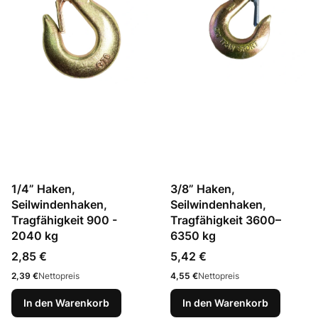
1/4” Haken,
3/8” Haken,
Seilwindenhaken,
Seilwindenhaken,
Tragfähigkeit 900 -
Tragfähigkeit 3600–
2040 kg
6350 kg
Preis
Preis
2,85 €
5,42 €
Preis
Preis
2,39 €
Nettopreis
4,55 €
Nettopreis
In den Warenkorb
In den Warenkorb