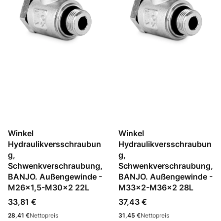
Winkel
Winkel
Hydraulikversschraubun
Hydraulikversschraubun
g,
g,
Schwenkverschraubung,
Schwenkverschraubung,
BANJO. Außengewinde -
BANJO. Außengewinde -
M26x1,5-M30x2 22L
M33x2-M36x2 28L
Preis
Preis
33,81 €
37,43 €
Preis
Preis
28,41 €
Nettopreis
31,45 €
Nettopreis