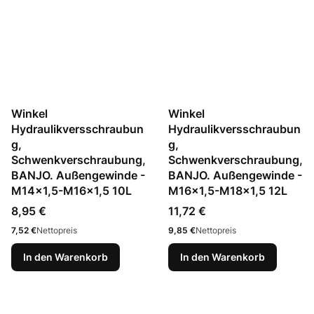
Winkel
Winkel
Hydraulikversschraubun
Hydraulikversschraubun
g,
g,
Schwenkverschraubung,
Schwenkverschraubung,
BANJO. Außengewinde -
BANJO. Außengewinde -
M14x1,5-M16x1,5 10L
M16x1,5-M18x1,5 12L
Preis
Preis
8,95 €
11,72 €
Preis
Preis
7,52 €
Nettopreis
9,85 €
Nettopreis
In den Warenkorb
In den Warenkorb