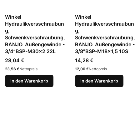
Winkel
Winkel
Hydraulikversschraubun
Hydraulikversschraubun
g,
g,
Schwenkverschraubung,
Schwenkverschraubung,
BANJO. Außengewinde -
BANJO. Außengewinde -
3/4”BSP-M30x2 22L
3/8”BSP-M18x1,5 10S
Preis
Preis
28,04 €
14,28 €
Preis
Preis
23,56 €
Nettopreis
12,00 €
Nettopreis
In den Warenkorb
In den Warenkorb