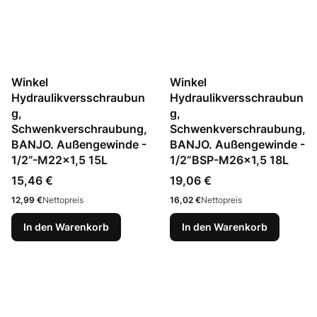
Winkel
Winkel
Hydraulikversschraubun
Hydraulikversschraubun
g,
g,
Schwenkverschraubung,
Schwenkverschraubung,
BANJO. Außengewinde -
BANJO. Außengewinde -
1/2”-M22x1,5 15L
1/2”BSP-M26x1,5 18L
Preis
Preis
15,46 €
19,06 €
Preis
Preis
12,99 €
Nettopreis
16,02 €
Nettopreis
In den Warenkorb
In den Warenkorb