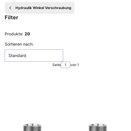
Hydraulik Winkel Verschraubung
Filter
Ende der Filter
Produkte:
20
Produktliste
Sortieren nach:
Standard
Seite
von 1