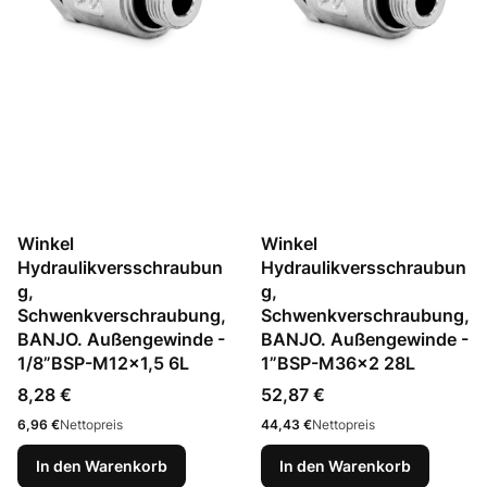
Winkel
Winkel
Hydraulikversschraubun
Hydraulikversschraubun
g,
g,
Schwenkverschraubung,
Schwenkverschraubung,
BANJO. Außengewinde -
BANJO. Außengewinde -
1/8”BSP-M12x1,5 6L
1”BSP-M36x2 28L
Preis
Preis
8,28 €
52,87 €
Preis
Preis
6,96 €
Nettopreis
44,43 €
Nettopreis
In den Warenkorb
In den Warenkorb