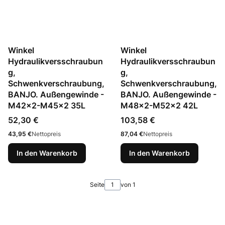
Winkel
Winkel
Hydraulikversschraubun
Hydraulikversschraubun
g,
g,
Schwenkverschraubung,
Schwenkverschraubung,
BANJO. Außengewinde -
BANJO. Außengewinde -
M42x2-M45x2 35L
M48x2-M52x2 42L
Preis
Preis
52,30 €
103,58 €
Preis
Preis
43,95 €
Nettopreis
87,04 €
Nettopreis
In den Warenkorb
In den Warenkorb
Seite
von 1