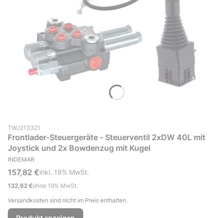
Produktcode (SKU)
TWJ213321
Frontlader-Steuergeräte - Steuerventil 2xDW 40L mit
Joystick und 2x Bowdenzug mit Kugel
HERSTELLER
INDEMAR
Bruttopreis
157,82 €
inkl. %s MwSt.
inkl.
19%
MwSt.
Nettopreis
132,62 €
ohne 19% MwSt.
Versandkosten sind nicht im Preis enthalten.
Produkt anzeigen