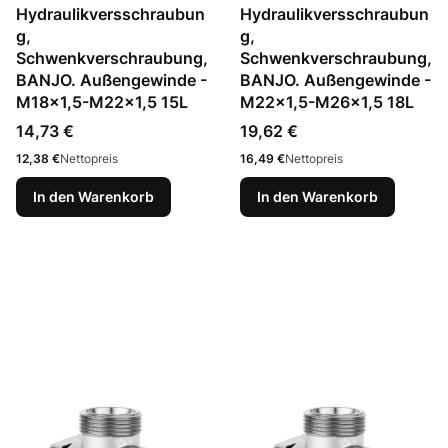
Hydraulikversschraubun
Hydraulikversschraubun
g,
g,
Schwenkverschraubung,
Schwenkverschraubung,
BANJO. Außengewinde -
BANJO. Außengewinde -
M18x1,5-M22x1,5 15L
M22x1,5-M26x1,5 18L
Preis
Preis
14,73 €
19,62 €
Preis
Preis
12,38 €
Nettopreis
16,49 €
Nettopreis
In den Warenkorb
In den Warenkorb