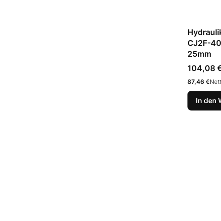
Hydrauli
CJ2F-40
25mm
Preis
104,08 
Preis
87,46 €
Net
In den