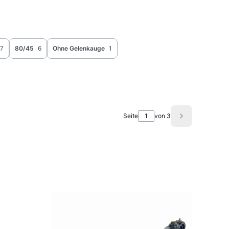
17
80/45
6
Ohne Gelenkauge
1
Seite
von 3
Nächste Prod