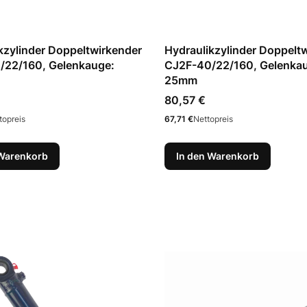
kzylinder Doppeltwirkender
Hydraulikzylinder Doppelt
/22/160, Gelenkauge:
CJ2F-40/22/160, Gelenka
25mm
Preis
80,57 €
Preis
topreis
67,71 €
Nettopreis
 Warenkorb
In den Warenkorb