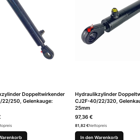
kzylinder Doppeltwirkender
Hydraulikzylinder Doppelt
/22/250, Gelenkauge:
CJ2F-40/22/320, Gelenka
25mm
Preis
€
97,36 €
Preis
topreis
81,82 €
Nettopreis
 Warenkorb
In den Warenkorb