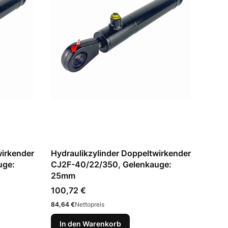
wirkender
Hydraulikzylinder Doppeltwirkender
uge:
CJ2F-40/22/350, Gelenkauge:
25mm
Preis
100,72 €
Preis
84,64 €
Nettopreis
In den Warenkorb