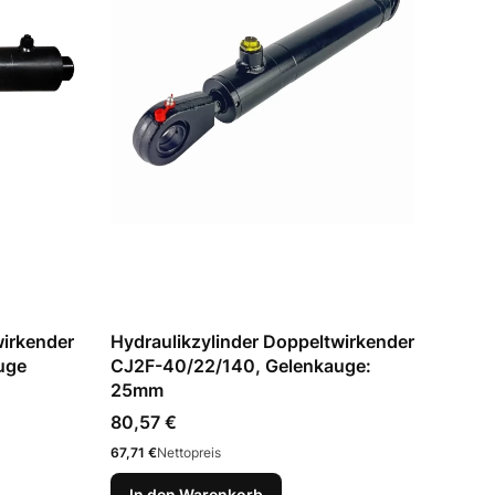
wirkender
Hydraulikzylinder Doppeltwirkender
uge
CJ2F-40/22/140, Gelenkauge:
25mm
Preis
80,57 €
Preis
67,71 €
Nettopreis
In den Warenkorb