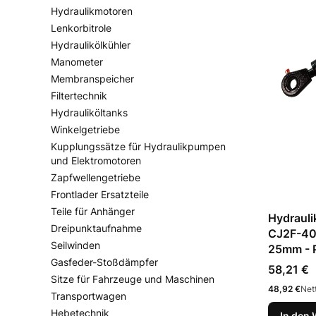
Hydraulikmotoren
Lenkorbitrole
Hydraulikölkühler
Manometer
Membranspeicher
Filtertechnik
Hydrauliköltanks
Winkelgetriebe
Kupplungssätze für Hydraulikpumpen
und Elektromotoren
Zapfwellengetriebe
Frontlader Ersatzteile
Teile für Anhänger
Hydrauli
Dreipunktaufnahme
CJ2F-40
Seilwinden
25mm - 
Gasfeder-Stoßdämpfer
Preis
58,21 €
Sitze für Fahrzeuge und Maschinen
Preis
48,92 €
Net
Transportwagen
Hebetechnik
In den