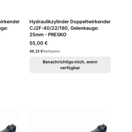
wirkender
Hydraulikzylinder Doppeltwirkender
uge:
CJ2F-40/22/160, Gelenkauge:
25mm - PRESKO
Preis
55,00 €
Preis
46,22 €
Nettopreis
Benachrichtige mich, wenn
verfügbar