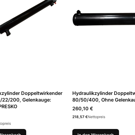
kzylinder Doppeltwirkender
Hydraulikzylinder Doppelt
/22/200, Gelenkauge:
80/50/400, Ohne Gelenka
PRESKO
Preis
260,10 €
Preis
218,57 €
Nettopreis
topreis
 Warenkorb
In den Warenkorb