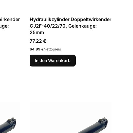
wirkender
Hydraulikzylinder Doppeltwirkender
uge:
CJ2F-40/22/70, Gelenkauge:
25mm
Preis
77,22 €
Preis
64,89 €
Nettopreis
In den Warenkorb