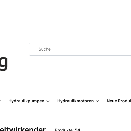
Hydraulikpumpen
Hydraulikmotoren
Neue Produ
eltwirkender
Produkte:
54