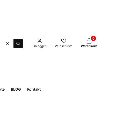
Produkte im Waren
Löschen
Suche
Einloggen
Wunschliste
Warenkorb
kte
BLOG
Kontakt