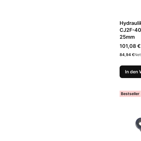
Hydrauli
CJ2F-40
25mm
Preis
101,08 €
Preis
84,94 €
Net
In den
Bestseller