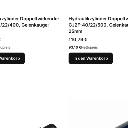
kzylinder Doppeltwirkender
Hydraulikzylinder Doppelt
/22/400, Gelenkauge:
CJ2F-40/22/500, Gelenka
25mm
Preis
€
110,79 €
Preis
topreis
93,10 €
Nettopreis
 Warenkorb
In den Warenkorb