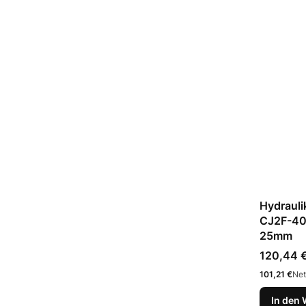
Hydrauli
CJ2F-40
25mm
Preis
120,44 
Preis
101,21 €
Net
In den