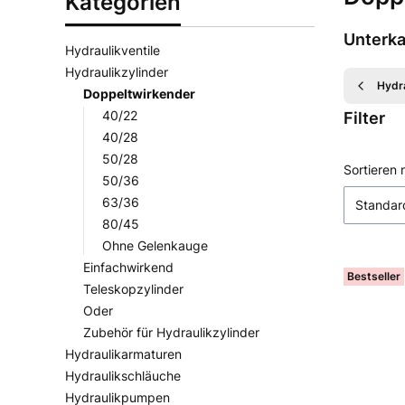
Kategorien
Unterka
Hydraulikventile
Hydraulikzylinder
Hydra
Doppeltwirkender
40/22
Filter
40/28
50/28
Ende der 
Produ
Sortieren 
50/36
63/36
Standar
80/45
Ohne Gelenkauge
Einfachwirkend
Bestseller
Teleskopzylinder
Oder
Zubehör für Hydraulikzylinder
Hydraulikarmaturen
Hydraulikschläuche
Hydraulikpumpen