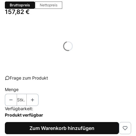
Bruttopreis
Nettopreis
Preis
157,82 €
Wählen Sie eine Produktvariante aus:
Einzelne Varianten können im Preis variieren
*
Bowdenzüge Länge
Auswählen
Frage zum Produkt
Menge
Stk.
Verfügbarkeit:
Produkt verfügbar
Zum Warenkorb hinzufügen