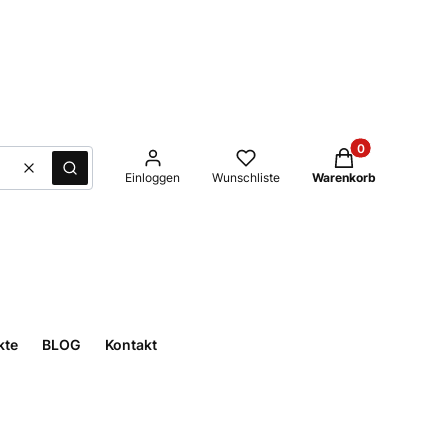
Produkte im Waren
Löschen
Suche
Einloggen
Wunschliste
Warenkorb
kte
BLOG
Kontakt