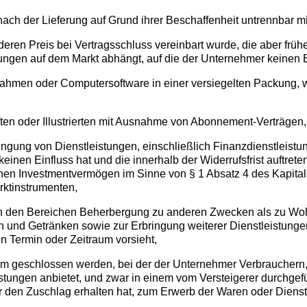
nach der Lieferung auf Grund ihrer Beschaffenheit untrennbar m
 deren Preis bei Vertragsschluss vereinbart wurde, die aber frü
gen auf dem Markt abhängt, auf die der Unternehmer keinen Ei
nahmen oder Computersoftware in einer versiegelten Packung, w
iften oder Illustrierten mit Ausnahme von Abonnement-Verträgen,
ringung von Dienstleistungen, einschließlich Finanzdienstleis
einen Einfluss hat und die innerhalb der Widerrufsfrist auftre
enen Investmentvermögen im Sinne von § 1 Absatz 4 des Kapit
rktinstrumenten,
n in den Bereichen Beherbergung zu anderen Zwecken als zu W
en und Getränken sowie zur Erbringung weiterer Dienstleistun
en Termin oder Zeitraum vorsieht,
rm geschlossen werden, bei der der Unternehmer Verbrauchern,
istungen anbietet, und zwar in einem vom Versteigerer durchge
r den Zuschlag erhalten hat, zum Erwerb der Waren oder Dienstlei