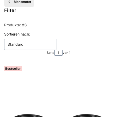
Manometer
Filter
Ende der Filter
Produkte:
23
Produktliste
Sortieren nach:
Standard
Seite
von 1
Bestseller