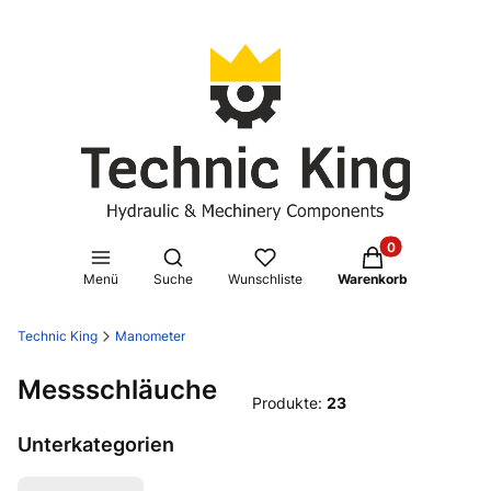
Produkte im Waren
Suchmaschine öffnen
Menü
Suche
Wunschliste
Warenkorb
Technic King
Manometer
Messschläuche
Produkte:
23
Unterkategorien