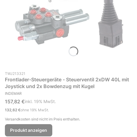
Produktcode (SKU)
TWJ213321
Frontlader-Steuergeräte - Steuerventil 2xDW 40L mit
Joystick und 2x Bowdenzug mit Kugel
HERSTELLER
INDEMAR
Bruttopreis
157,82 €
inkl. %s MwSt.
inkl.
19%
MwSt.
Nettopreis
132,62 €
ohne 19% MwSt.
Versandkosten sind nicht im Preis enthalten.
Produkt anzeigen