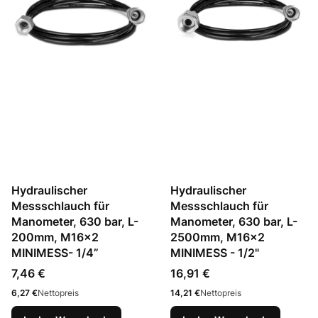
Hydraulischer
Hydraulischer
Messschlauch für
Messschlauch für
Manometer, 630 bar, L-
Manometer, 630 bar, L-
200mm, M16x2
2500mm, M16x2
MINIMESS- 1/4”
MINIMESS - 1/2"
Preis
Preis
7,46 €
16,91 €
Preis
Preis
6,27 €
Nettopreis
14,21 €
Nettopreis