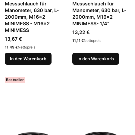
Messschlauch für
Messschlauch für
Manometer, 630 bar, L-
Manometer, 630 bar, L-
2000mm, M16x2
2000mm, M16x2
MINIMESS - M16x2
MINIMESS- 1/4”
MINIMESS
Preis
13,22 €
Preis
13,67 €
Preis
11,11 €
Nettopreis
Preis
11,49 €
Nettopreis
In den Warenkorb
In den Warenkorb
Bestseller