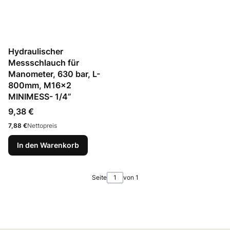
Hydraulischer
Messschlauch für
Manometer, 630 bar, L-
800mm, M16x2
MINIMESS- 1/4”
Preis
9,38 €
Preis
7,88 €
Nettopreis
In den Warenkorb
Seite
von 1