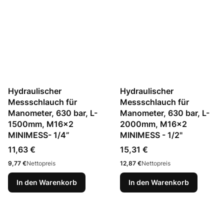
Hydraulischer
Hydraulischer
Messschlauch für
Messschlauch für
Manometer, 630 bar, L-
Manometer, 630 bar, L-
1500mm, M16x2
2000mm, M16x2
MINIMESS- 1/4”
MINIMESS - 1/2"
Preis
Preis
11,63 €
15,31 €
Preis
Preis
9,77 €
Nettopreis
12,87 €
Nettopreis
In den Warenkorb
In den Warenkorb