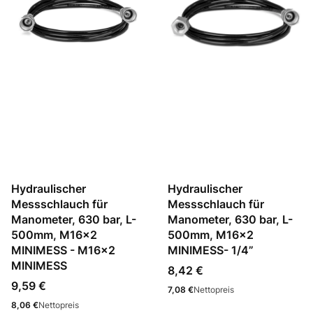
Hydraulischer
Hydraulischer
Messschlauch für
Messschlauch für
Manometer, 630 bar, L-
Manometer, 630 bar, L-
500mm, M16x2
500mm, M16x2
MINIMESS - M16x2
MINIMESS- 1/4”
MINIMESS
Preis
8,42 €
Preis
9,59 €
Preis
7,08 €
Nettopreis
Preis
8,06 €
Nettopreis