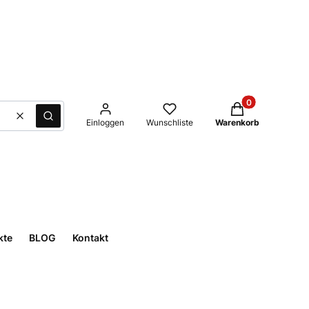
Produkte im Waren
Löschen
Suche
Einloggen
Wunschliste
Warenkorb
kte
BLOG
Kontakt