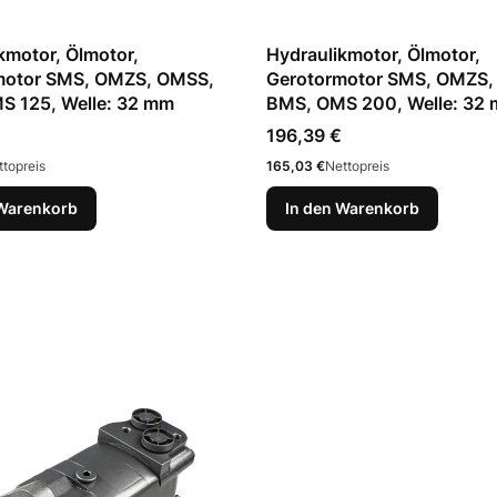
kmotor, Ölmotor,
Hydraulikmotor, Ölmotor,
motor SMS, OMZS, OMSS,
Gerotormotor SMS, OMZS,
S 125, Welle: 32 mm
BMS, OMS 200, Welle: 32
Preis
€
196,39 €
Preis
ttopreis
165,03 €
Nettopreis
 Warenkorb
In den Warenkorb