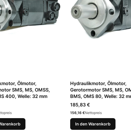
kmotor, Ölmotor,
Hydraulikmotor, Ölmotor,
motor SMS, MS, OMSS,
Gerotormotor SMS, MS, O
S 400, Welle: 32 mm
BMS, OMS 80, Welle: 32 
Preis
185,83 €
Preis
topreis
156,16 €
Nettopreis
 Warenkorb
In den Warenkorb