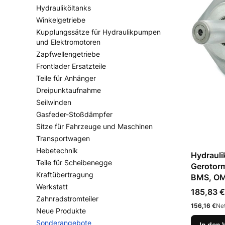
Hydrauliköltanks
Winkelgetriebe
Kupplungssätze für Hydraulikpumpen
und Elektromotoren
Zapfwellengetriebe
Frontlader Ersatzteile
Teile für Anhänger
Dreipunktaufnahme
Seilwinden
Gasfeder-Stoßdämpfer
Sitze für Fahrzeuge und Maschinen
Transportwagen
Hebetechnik
Hydrauli
Teile für Scheibenegge
Gerotor
Kraftübertragung
BMS, OM
Werkstatt
Preis
185,83 €
Zahnradstromteiler
Preis
156,16 €
Net
Neue Produkte
Sonderangebote
In den