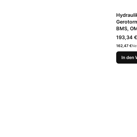
Hydrauli
Gerotor
BMS, OM
Preis
193,34 
Preis
162,47 €
Ne
In den