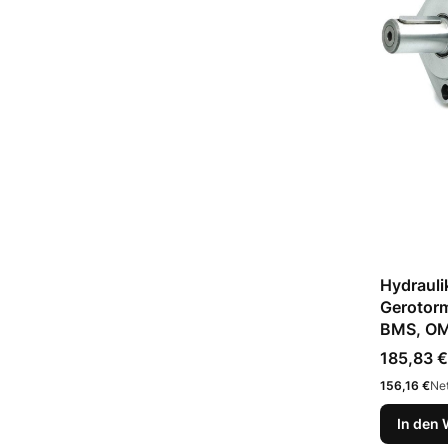
Hydrauli
Gerotor
BMS, OM
Preis
185,83 €
Preis
156,16 €
Net
In den