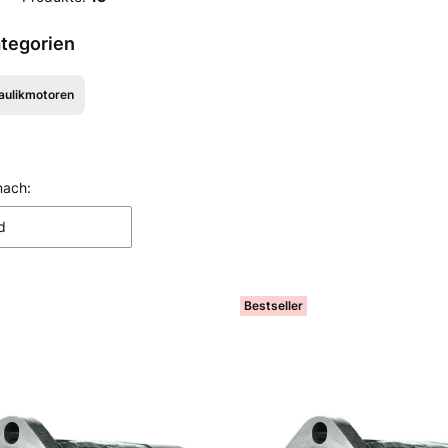
tegorien
aulikmotoren
Filter
ktliste
nach:
d
Bestseller