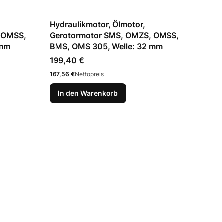
Hydraulikmotor, Ölmotor,
 OMSS,
Gerotormotor SMS, OMZS, OMSS,
 mm
BMS, OMS 305, Welle: 32 mm
Preis
199,40 €
Preis
167,56 €
Nettopreis
In den Warenkorb