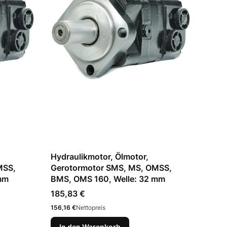
Hydraulikmotor, Ölmotor,
MSS,
Gerotormotor SMS, MS, OMSS,
mm
BMS, OMS 160, Welle: 32 mm
Preis
185,83 €
Preis
156,16 €
Nettopreis
In den Warenkorb