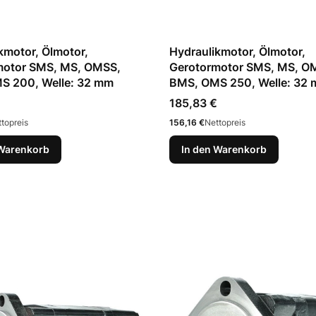
kmotor, Ölmotor,
Hydraulikmotor, Ölmotor,
motor SMS, MS, OMSS,
Gerotormotor SMS, MS, O
S 200, Welle: 32 mm
BMS, OMS 250, Welle: 32
Preis
185,83 €
Preis
topreis
156,16 €
Nettopreis
 Warenkorb
In den Warenkorb