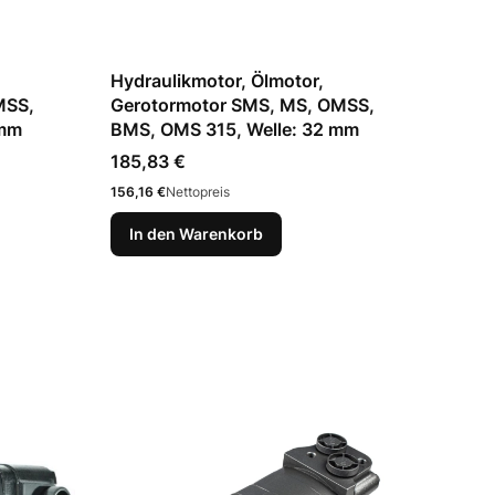
Hydraulikmotor, Ölmotor,
MSS,
Gerotormotor SMS, MS, OMSS,
 mm
BMS, OMS 315, Welle: 32 mm
Preis
185,83 €
Preis
156,16 €
Nettopreis
In den Warenkorb