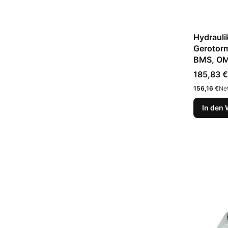
Hydrauli
Gerotor
BMS, OM
Preis
185,83 €
Preis
156,16 €
Net
In den