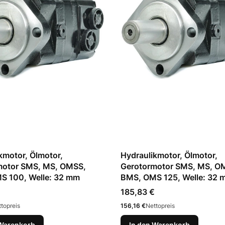
kmotor, Ölmotor,
Hydraulikmotor, Ölmotor,
motor SMS, MS, OMSS,
Gerotormotor SMS, MS, O
S 100, Welle: 32 mm
BMS, OMS 125, Welle: 32 
Preis
185,83 €
Preis
topreis
156,16 €
Nettopreis
 Warenkorb
In den Warenkorb