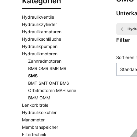
Kategorien
Unterka
Hydraulikventile
Hydraulikzylinder
Hydr
Hydraulikarmaturen
Hydraulikschläuche
Filter
Hydraulikpumpen
Hydraulikmotoren
Ende der 
Produ
Sortieren 
Zahnradmotoren
BMR OMR SMR MR
Standar
SMS
BMT SMT OMT BM6
Orbitmotoren MAH serie
BMM OMM
Lenkorbitrole
Hydraulikölkühler
Manometer
Membranspeicher
Filtertechnik