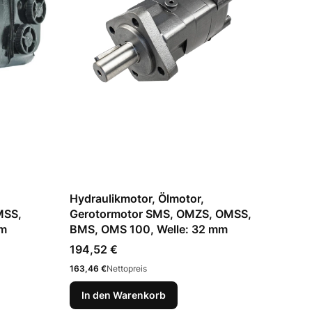
Hydraulikmotor, Ölmotor,
MSS,
Gerotormotor SMS, OMZS, OMSS,
mm
BMS, OMS 100, Welle: 32 mm
Preis
194,52 €
Preis
163,46 €
Nettopreis
In den Warenkorb