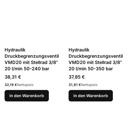
Hydraulik
Hydraulik
Druckbegrenzungsventil
Druckbegrenzungsventil
VMD20 mit Stellrad 3/8”
VMD20 mit Stellrad 3/8”
20 l/min 50-240 bar
20 l/min 50-350 bar
Preis
Preis
38,31 €
37,85 €
Preis
Preis
32,19 €
Nettopreis
31,81 €
Nettopreis
In den Warenkorb
In den Warenkorb