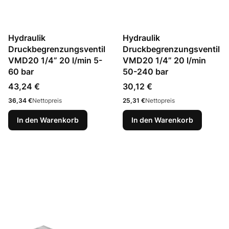
Hydraulik
Hydraulik
Druckbegrenzungsventil
Druckbegrenzungsventil
VMD20 1/4” 20 l/min 5-
VMD20 1/4” 20 l/min
60 bar
50-240 bar
Preis
Preis
43,24 €
30,12 €
Preis
Preis
36,34 €
Nettopreis
25,31 €
Nettopreis
In den Warenkorb
In den Warenkorb