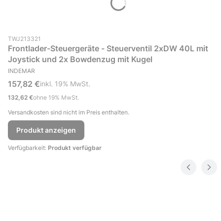
Produktcode (SKU)
TWJ213321
Frontlader-Steuergeräte - Steuerventil 2xDW 40L mit
Joystick und 2x Bowdenzug mit Kugel
HERSTELLER
INDEMAR
Bruttopreis
157,82 €
inkl. %s MwSt.
inkl.
19%
MwSt.
Nettopreis
132,62 €
ohne 19% MwSt.
Versandkosten sind nicht im Preis enthalten.
Produkt anzeigen
Verfügbarkeit:
Produkt verfügbar