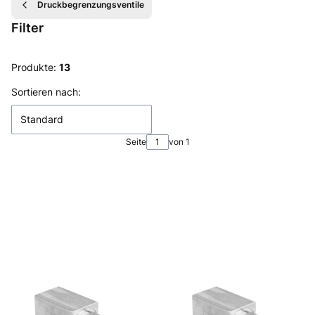
Druckbegrenzungsventile
Filter
Ende der Filter
Produkte:
13
Produktliste
Sortieren nach:
Standard
Seite
von 1