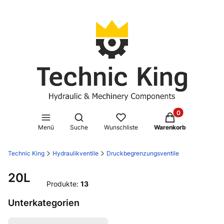
Produkte im Waren
Suchmaschine öffnen
Menü
Suche
Wunschliste
Warenkorb
Technic King
Hydraulikventile
Druckbegrenzungsventile
20L
Produkte:
13
Unterkategorien