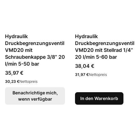
Hydraulik
Hydraulik
Druckbegrenzungsventil
Druckbegrenzungsventil
VMD20 mit
VMD20 mit Stellrad 1/4”
Schraubenkappe 3/8” 20
20 l/min 5-60 bar
l/min 5-50 bar
Preis
38,04 €
Preis
35,97 €
Preis
31,97 €
Nettopreis
Preis
30,23 €
Nettopreis
Benachrichtige mich,
In den Warenkorb
wenn verfügbar