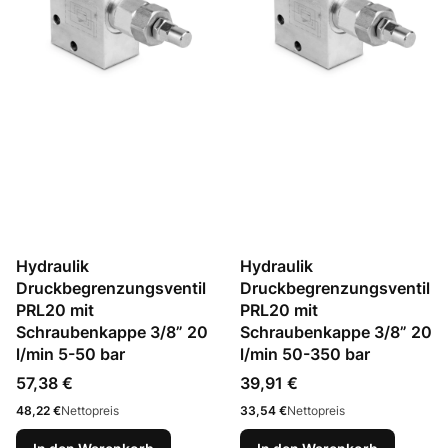
Hydraulik
Hydraulik
Druckbegrenzungsventil
Druckbegrenzungsventil
PRL20 mit
PRL20 mit
Schraubenkappe 3/8” 20
Schraubenkappe 3/8” 20
l/min 5-50 bar
l/min 50-350 bar
Preis
Preis
57,38 €
39,91 €
Preis
Preis
48,22 €
Nettopreis
33,54 €
Nettopreis