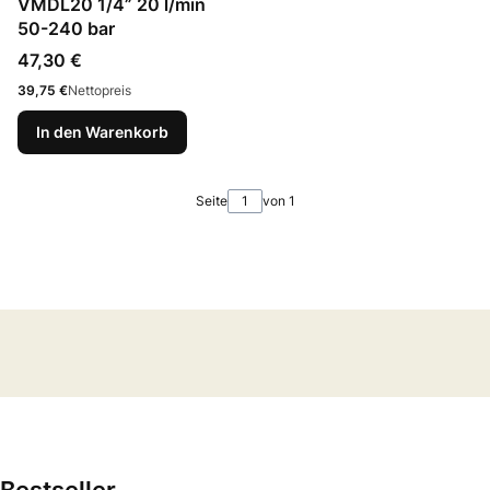
VMDL20 1/4” 20 l/min
50-240 bar
Preis
47,30 €
Preis
39,75 €
Nettopreis
In den Warenkorb
Seite
von 1
Bestseller