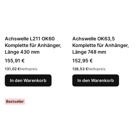
Achswelle L211 OK60
Achswelle OK63,5
Komplette für Anhänger,
Komplette für Anhänger,
Länge 430 mm
Länge 748 mm
Preis
Preis
155,91 €
152,95 €
Preis
Preis
131,02 €
Nettopreis
128,53 €
Nettopreis
In den Warenkorb
In den Warenkorb
Bestseller