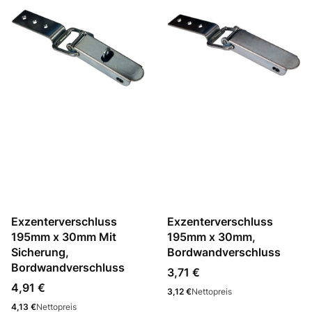
Exzenterverschluss
Exzenterverschluss
195mm x 30mm Mit
195mm x 30mm,
Sicherung,
Bordwandverschluss
Bordwandverschluss
Preis
3,71 €
Preis
4,91 €
Preis
3,12 €
Nettopreis
Preis
4,13 €
Nettopreis