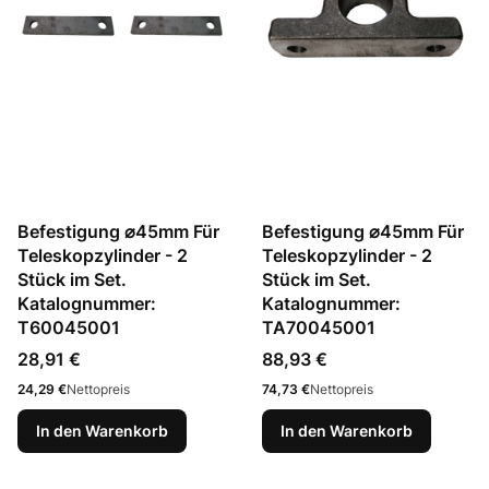
Befestigung ⌀45mm Für
Befestigung ⌀45mm Für
Teleskopzylinder - 2
Teleskopzylinder - 2
Stück im Set.
Stück im Set.
Katalognummer:
Katalognummer:
T60045001
TA70045001
Preis
Preis
28,91 €
88,93 €
Preis
Preis
24,29 €
Nettopreis
74,73 €
Nettopreis
In den Warenkorb
In den Warenkorb