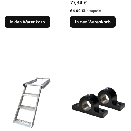
Preis
77,34 €
Preis
64,99 €
Nettopreis
In den Warenkorb
In den Warenkorb