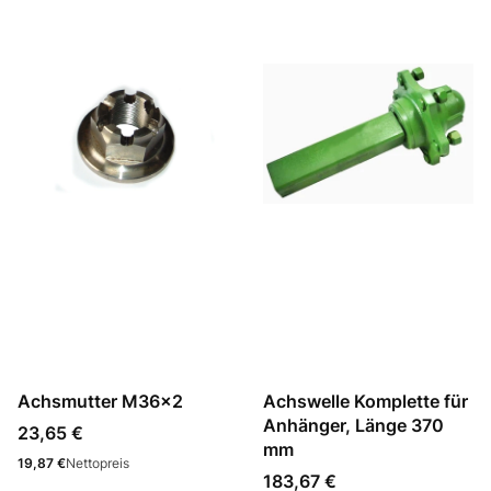
Achsmutter M36x2
Achswelle Komplette für
Anhänger, Länge 370
Preis
23,65 €
mm
Preis
19,87 €
Nettopreis
Preis
183,67 €