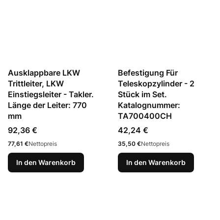
Ausklappbare LKW
Befestigung Für
Trittleiter, LKW
Teleskopzylinder - 2
Einstiegsleiter - Takler.
Stück im Set.
Länge der Leiter: 770
Katalognummer:
mm
TA700400CH
Preis
Preis
92,36 €
42,24 €
Preis
Preis
77,61 €
Nettopreis
35,50 €
Nettopreis
In den Warenkorb
In den Warenkorb