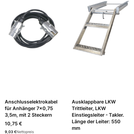
Anschlusselektrokabel
Ausklappbare LKW
für Anhänger 7x0,75
Trittleiter, LKW
3,5m, mit 2 Steckern
Einstiegsleiter - Takler.
Länge der Leiter: 550
Preis
10,75 €
mm
Preis
9,03 €
Nettopreis