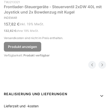
Produktcode (SKU)
TWJ213321
Frontlader-Steuergeräte - Steuerventil 2xDW 40L mit
Joystick und 2x Bowdenzug mit Kugel
HERSTELLER
INDEMAR
Bruttopreis
157,82 €
inkl. %s MwSt.
inkl.
19%
MwSt.
Nettopreis
132,62 €
ohne 19% MwSt.
Versandkosten sind nicht im Preis enthalten.
Produkt anzeigen
Verfügbarkeit:
Produkt verfügbar
Fußzeilenmenü
REALISIERUNG UND LIEFERUNGEN
Lieferzeit und -kosten