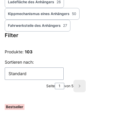
Ladefläche des Anhängers
26
Kippmechanismus eines Anhängers
50
Fahrwerksteile des Anhängers
27
Filter
Ende der Filter
Produkte:
103
Produktliste
Sortieren nach:
Standard
Seite
von 5
Nächste Produkte
Bestseller