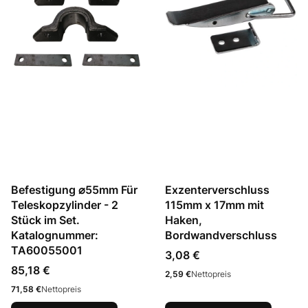
Befestigung ⌀55mm Für
Exzenterverschluss
Teleskopzylinder - 2
115mm x 17mm mit
Stück im Set.
Haken,
Katalognummer:
Bordwandverschluss
TA60055001
Preis
3,08 €
Preis
85,18 €
Preis
2,59 €
Nettopreis
Preis
71,58 €
Nettopreis