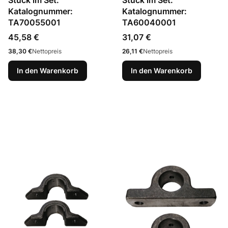
Stück im Set.
Stück im Set.
Katalognummer:
Katalognummer:
TA70055001
TA60040001
Preis
Preis
45,58 €
31,07 €
Preis
Preis
38,30 €
Nettopreis
26,11 €
Nettopreis
In den Warenkorb
In den Warenkorb