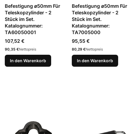
Befestigung ⌀50mm Für
Befestigung ⌀50mm Für
Teleskopzylinder - 2
Teleskopzylinder - 2
Stück im Set.
Stück im Set.
Katalognummer:
Katalognummer:
TA60050001
TA7005000
Preis
Preis
107,52 €
95,55 €
Preis
Preis
90,35 €
Nettopreis
80,29 €
Nettopreis
In den Warenkorb
In den Warenkorb