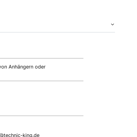
 von Anhängern oder
p@technic-king.de