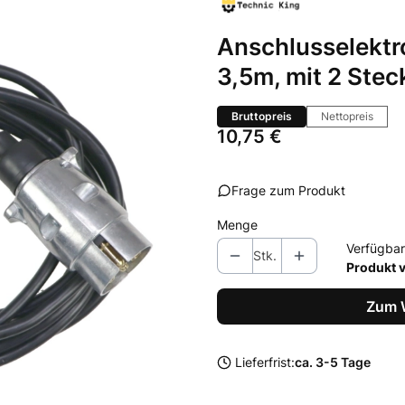
Anschlusselektr
3,5m, mit 2 Stec
Bruttopreis
Nettopreis
Preis
10,75 €
Frage zum Produkt
Menge
Verfügbar
Stk.
Produkt 
Zum 
Lieferfrist:
ca. 3-5 Tage