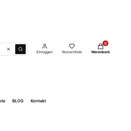
Produkte im Waren
Löschen
Suche
Einloggen
Wunschliste
Warenkorb
kte
BLOG
Kontakt