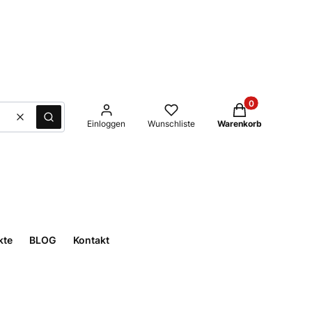
Produkte im Waren
Löschen
Suche
Einloggen
Wunschliste
Warenkorb
kte
BLOG
Kontakt