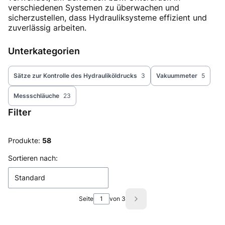
verschiedenen Systemen zu überwachen und
sicherzustellen, dass Hydrauliksysteme effizient und
zuverlässig arbeiten.
Unterkategorien
Sätze zur Kontrolle des Hydrauliköldrucks
3
Vakuummeter
5
Messschläuche
23
Filter
Ende der Filter
Produkte:
58
Produktliste
Sortieren nach:
Standard
Seite
von 3
Nächste Produkte