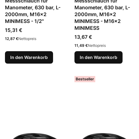
Messschlauch für
Messschlauch für
Manometer, 630 bar, L-
Manometer, 630 bar, L-
2000mm, M16x2
2000mm, M16x2
MINIMESS - 1/2"
MINIMESS - M16x2
MINIMESS
Preis
15,31 €
Preis
13,67 €
Preis
12,87 €
Nettopreis
Preis
11,49 €
Nettopreis
In den Warenkorb
In den Warenkorb
Bestseller