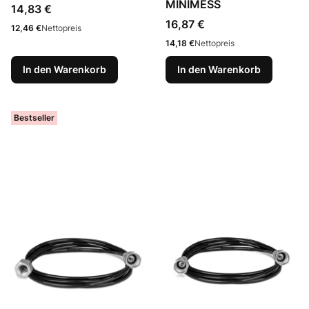
MINIMESS
Preis
14,83 €
Preis
16,87 €
Preis
12,46 €
Nettopreis
Preis
14,18 €
Nettopreis
In den Warenkorb
In den Warenkorb
Bestseller