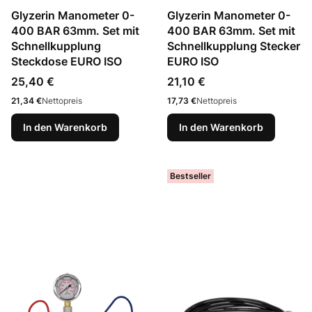
Glyzerin Manometer 0-
Glyzerin Manometer 0-
400 BAR 63mm. Set mit
400 BAR 63mm. Set mit
Schnellkupplung
Schnellkupplung Stecker
Steckdose EURO ISO
EURO ISO
Preis
Preis
25,40 €
21,10 €
Preis
Preis
21,34 €
Nettopreis
17,73 €
Nettopreis
In den Warenkorb
In den Warenkorb
Bestseller