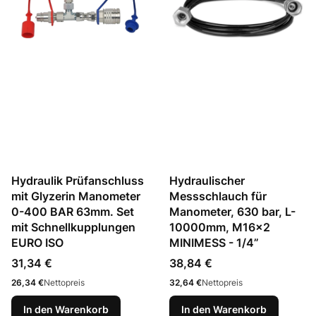
Hydraulik Prüfanschluss
Hydraulischer
mit Glyzerin Manometer
Messschlauch für
0-400 BAR 63mm. Set
Manometer, 630 bar, L-
mit Schnellkupplungen
10000mm, M16x2
EURO ISO
MINIMESS - 1/4”
Preis
Preis
31,34 €
38,84 €
Preis
Preis
26,34 €
Nettopreis
32,64 €
Nettopreis
In den Warenkorb
In den Warenkorb