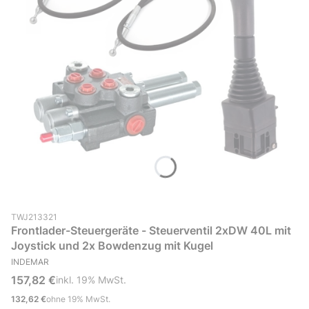
Produktcode (SKU)
TWJ213321
Frontlader-Steuergeräte - Steuerventil 2xDW 40L mit
Joystick und 2x Bowdenzug mit Kugel
HERSTELLER
INDEMAR
Bruttopreis
157,82 €
inkl. %s MwSt.
inkl.
19%
MwSt.
Nettopreis
132,62 €
ohne 19% MwSt.