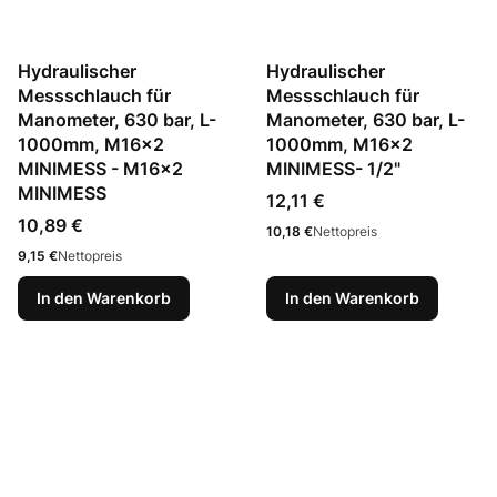
Hydraulischer
Hydraulischer
Messschlauch für
Messschlauch für
Manometer, 630 bar, L-
Manometer, 630 bar, L-
1000mm, M16x2
1000mm, M16x2
MINIMESS - M16x2
MINIMESS- 1/2"
MINIMESS
Preis
12,11 €
Preis
10,89 €
Preis
10,18 €
Nettopreis
Preis
9,15 €
Nettopreis
In den Warenkorb
In den Warenkorb