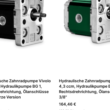
ische Zahnradpumpe Vivolo
Hydraulische Zahnradpump
 Hydraulikpumpe BG 1,
4,3 ccm, Hydraulikpumpe B
ehrichtung, Ölanschlüsse
Rechtsdrehrichtung, Ölans
urze Version
3/8"
Preis
164,46 €