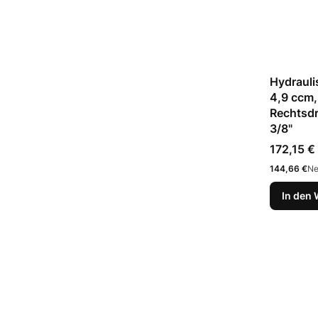
Hydraul
4,9 ccm,
Rechtsdr
3/8"
Preis
172,15 €
Preis
144,66 €
Ne
In den