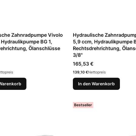
ische Zahnradpumpe Vivolo
Hydraulische Zahnradpump
 Hydraulikpumpe BG 1,
5,9 ccm, Hydraulikpumpe B
ehrichtung, Ölanschlüsse
Rechtsdrehrichtung, Ölans
3/8"
Preis
165,53 €
Preis
ttopreis
139,10 €
Nettopreis
 Warenkorb
In den Warenkorb
Bestseller