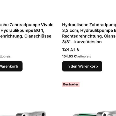
ische Zahnradpumpe Vivolo
Hydraulische Zahnradpump
 Hydraulikpumpe BG 1,
3,2 ccm, Hydraulikpumpe B
ehrichtung, Ölanschlüsse
Rechtsdrehrichtung, Ölans
3/8" - kurze Version
Preis
124,51 €
Preis
ttopreis
104,63 €
Nettopreis
 Warenkorb
In den Warenkorb
Bestseller