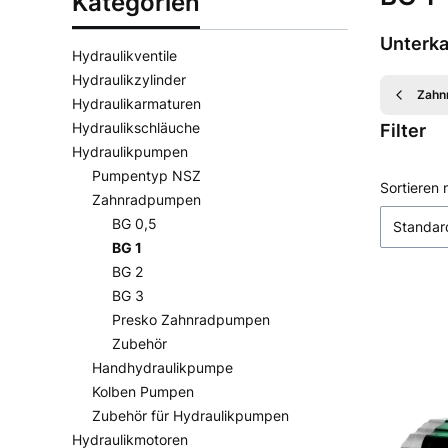
Kategorien
Unterka
Hydraulikventile
Hydraulikzylinder
Zahn
Hydraulikarmaturen
Hydraulikschläuche
Filter
Hydraulikpumpen
Pumpentyp NSZ
Ende der 
Produ
Sortieren 
Zahnradpumpen
BG 0,5
Standar
BG 1
BG 2
BG 3
Presko Zahnradpumpen
Zubehör
Handhydraulikpumpe
Kolben Pumpen
Zubehör für Hydraulikpumpen
Hydraulikmotoren