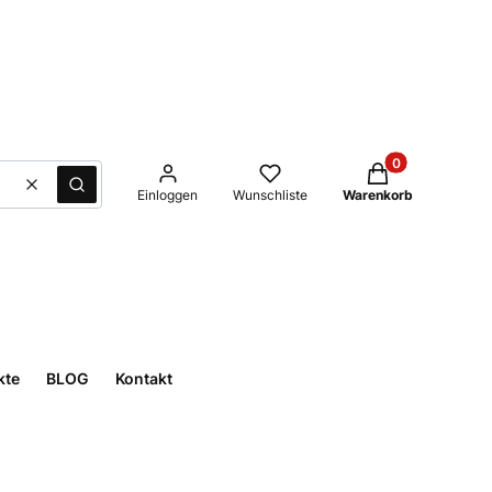
Produkte im Waren
Löschen
Suche
Einloggen
Wunschliste
Warenkorb
kte
BLOG
Kontakt