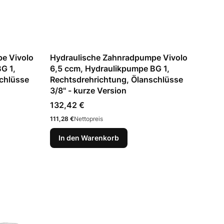
e Vivolo
Hydraulische Zahnradpumpe Vivolo
G 1,
6,5 ccm, Hydraulikpumpe BG 1,
chlüsse
Rechtsdrehrichtung, Ölanschlüsse
3/8" - kurze Version
Preis
132,42 €
Preis
111,28 €
Nettopreis
In den Warenkorb