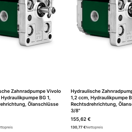
ische Zahnradpumpe Vivolo
Hydraulische Zahnradpump
 Hydraulikpumpe BG 1,
1,2 ccm, Hydraulikpumpe B
ehrichtung, Ölanschlüsse
Rechtsdrehrichtung, Ölans
3/8"
Preis
€
155,62 €
Preis
ttopreis
130,77 €
Nettopreis