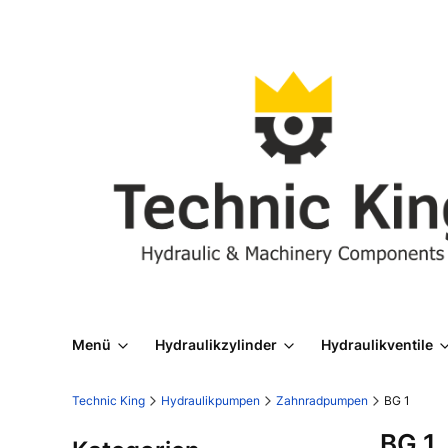
Menü
Hydraulikzylinder
Hydraulikventile
Technic King
Hydraulikpumpen
Zahnradpumpen
BG 1
BG 1