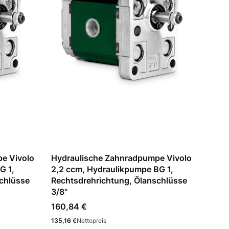
e Vivolo
Hydraulische Zahnradpumpe Vivolo
G 1,
2,2 ccm, Hydraulikpumpe BG 1,
chlüsse
Rechtsdrehrichtung, Ölanschlüsse
3/8"
Preis
160,84 €
Preis
135,16 €
Nettopreis