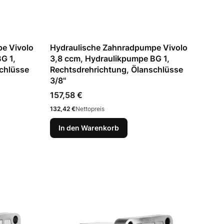
e Vivolo
Hydraulische Zahnradpumpe Vivolo
G 1,
3,8 ccm, Hydraulikpumpe BG 1,
chlüsse
Rechtsdrehrichtung, Ölanschlüsse
3/8"
Preis
157,58 €
Preis
132,42 €
Nettopreis
In den Warenkorb