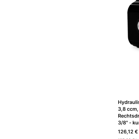
Hydraul
3,8 ccm,
Rechtsdr
3/8" - k
Preis
126,12 €