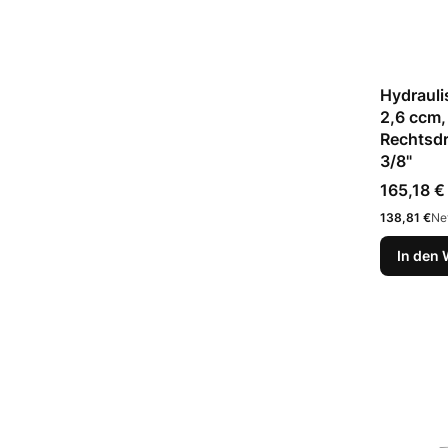
Hydraul
2,6 ccm,
Rechtsdr
3/8"
Preis
165,18 €
Preis
138,81 €
Ne
In den