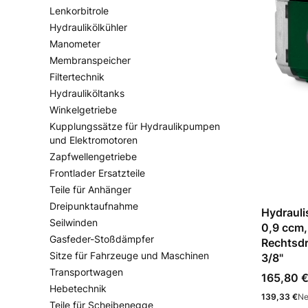
Lenkorbitrole
Hydraulikölkühler
Manometer
Membranspeicher
Filtertechnik
Hydrauliköltanks
Winkelgetriebe
Kupplungssätze für Hydraulikpumpen
und Elektromotoren
Zapfwellengetriebe
Frontlader Ersatzteile
Teile für Anhänger
Dreipunktaufnahme
Hydraul
Seilwinden
0,9 ccm,
Gasfeder-Stoßdämpfer
Rechtsdr
Sitze für Fahrzeuge und Maschinen
3/8"
Transportwagen
Preis
165,80 
Hebetechnik
Preis
139,33 €
Ne
Teile für Scheibenegge