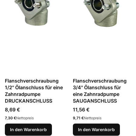
Flanschverschraubung
Flanschverschraubung
1/2" Ölanschluss für eine
3/4" Ölanschluss für
Zahnradpumpe
eine Zahnradpumpe
DRUCKANSCHLUSS
SAUGANSCHLUSS
Preis
Preis
8,69 €
11,56 €
Preis
Preis
7,30 €
Nettopreis
9,71 €
Nettopreis
In den Warenkorb
In den Warenkorb