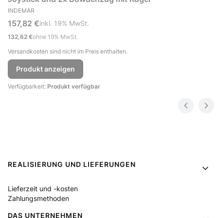
HERSTELLER
INDEMAR
Bruttopreis
157,82 €
inkl. %s MwSt.
inkl.
19%
MwSt.
Nettopreis
132,62 €
ohne 19% MwSt.
Versandkosten sind nicht im Preis enthalten.
Produkt anzeigen
Verfügbarkeit:
Produkt verfügbar
Fußzeilenmenü
REALISIERUNG UND LIEFERUNGEN
Lieferzeit und -kosten
Zahlungsmethoden
DAS UNTERNEHMEN