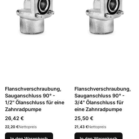
Flanschverschraubung,
Flanschverschraubung,
Sauganschluss 90° -
Sauganschluss 90° -
1/2" Ölanschluss für eine
3/4" Ölanschluss für
Zahnradpumpe
eine Zahnradpumpe
Preis
Preis
26,42 €
25,50 €
Preis
Preis
22,20 €
Nettopreis
21,43 €
Nettopreis
In den Warenkorb
In den Warenkorb