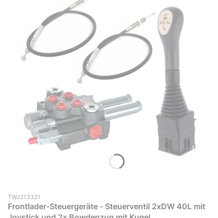
Produktcode (SKU)
TWJ213321
Frontlader-Steuergeräte - Steuerventil 2xDW 40L mit
Joystick und 2x Bowdenzug mit Kugel