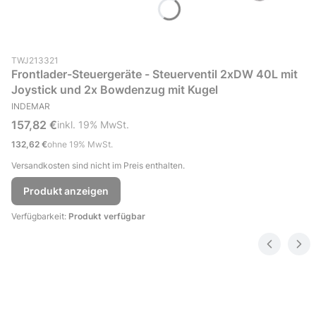
Produktcode (SKU)
TWJ213321
Frontlader-Steuergeräte - Steuerventil 2xDW 40L mit
Joystick und 2x Bowdenzug mit Kugel
HERSTELLER
INDEMAR
Bruttopreis
157,82 €
inkl. %s MwSt.
inkl.
19%
MwSt.
Nettopreis
132,62 €
ohne 19% MwSt.
Versandkosten sind nicht im Preis enthalten.
Produkt anzeigen
Verfügbarkeit:
Produkt verfügbar