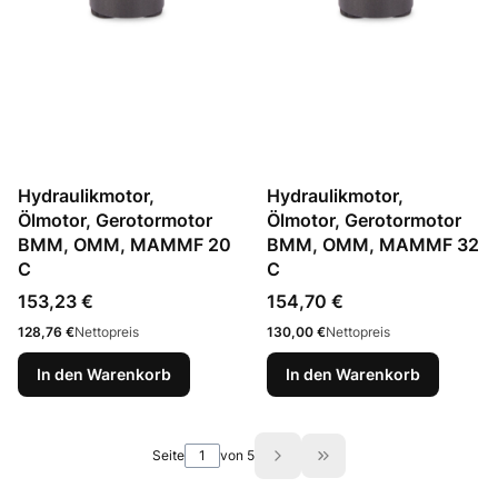
Hydraulikmotor,
Hydraulikmotor,
Ölmotor, Gerotormotor
Ölmotor, Gerotormotor
BMM, OMM, MAMMF 20
BMM, OMM, MAMMF 32
C
C
Preis
Preis
153,23 €
154,70 €
Preis
Preis
128,76 €
Nettopreis
130,00 €
Nettopreis
In den Warenkorb
In den Warenkorb
Seite
von 5
Zur letzten Produktsei