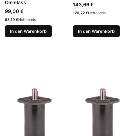
Öleinlass
Preis
143,66 €
Preis
99,00 €
Preis
120,72 €
Nettopreis
Preis
83,19 €
Nettopreis
In den Warenkorb
In den Warenkorb