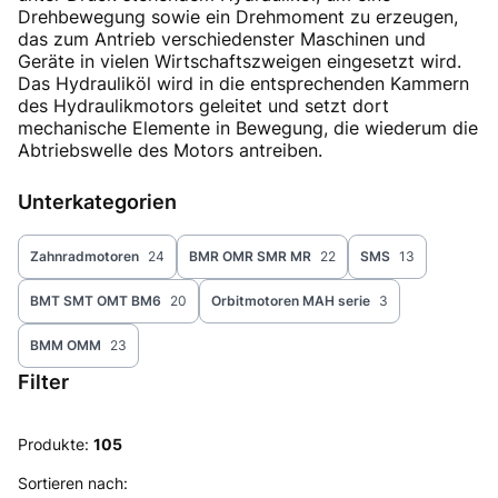
Drehbewegung sowie ein Drehmoment zu erzeugen,
das zum Antrieb verschiedenster Maschinen und
Geräte in vielen Wirtschaftszweigen eingesetzt wird.
Das Hydrauliköl wird in die entsprechenden Kammern
des Hydraulikmotors geleitet und setzt dort
mechanische Elemente in Bewegung, die wiederum die
Abtriebswelle des Motors antreiben.
Unterkategorien
Zahnradmotoren
24
BMR OMR SMR MR
22
SMS
13
BMT SMT OMT BM6
20
Orbitmotoren MAH serie
3
BMM OMM
23
Filter
Ende der Filter
Produkte:
105
Produktliste
Sortieren nach: