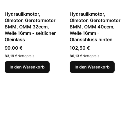
Hydraulikmotor,
Hydraulikmotor,
Ölmotor, Gerotormotor
Ölmotor, Gerotormotor
BMM, OMM 32ccm,
BMM, OMM 40ccm,
Welle 16mm - seitlicher
Welle 16mm -
Öleinlass
Ölanschluss hinten
Preis
Preis
99,00 €
102,50 €
Preis
Preis
83,19 €
Nettopreis
86,13 €
Nettopreis
In den Warenkorb
In den Warenkorb