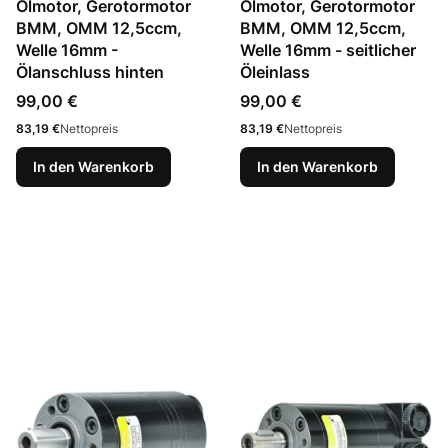
Ölmotor, Gerotormotor
Ölmotor, Gerotormotor
BMM, OMM 12,5ccm,
BMM, OMM 12,5ccm,
Welle 16mm -
Welle 16mm - seitlicher
Ölanschluss hinten
Öleinlass
Preis
Preis
99,00 €
99,00 €
Preis
Preis
83,19 €
Nettopreis
83,19 €
Nettopreis
In den Warenkorb
In den Warenkorb