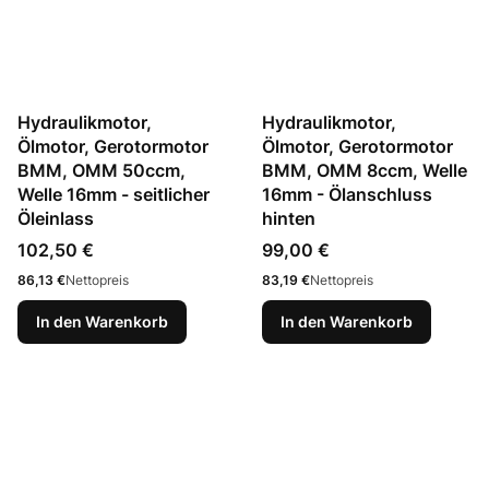
Hydraulikmotor,
Hydraulikmotor,
Ölmotor, Gerotormotor
Ölmotor, Gerotormotor
BMM, OMM 50ccm,
BMM, OMM 8ccm, Welle
Welle 16mm - seitlicher
16mm - Ölanschluss
Öleinlass
hinten
Preis
Preis
102,50 €
99,00 €
Preis
Preis
86,13 €
Nettopreis
83,19 €
Nettopreis
In den Warenkorb
In den Warenkorb