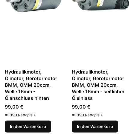
Hydraulikmotor,
Hydraulikmotor,
Ölmotor, Gerotormotor
Ölmotor, Gerotormotor
BMM, OMM 20ccm,
BMM, OMM 20ccm,
Welle 16mm -
Welle 16mm - seitlicher
Ölanschluss hinten
Öleinlass
Preis
Preis
99,00 €
99,00 €
Preis
Preis
83,19 €
Nettopreis
83,19 €
Nettopreis
In den Warenkorb
In den Warenkorb