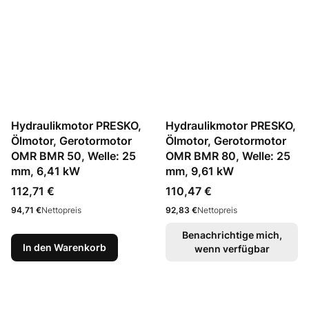
Hydraulikmotor PRESKO,
Hydraulikmotor PRESKO,
Ölmotor, Gerotormotor
Ölmotor, Gerotormotor
OMR BMR 50, Welle: 25
OMR BMR 80, Welle: 25
mm, 6,41 kW
mm, 9,61 kW
Preis
Preis
112,71 €
110,47 €
Preis
Preis
94,71 €
Nettopreis
92,83 €
Nettopreis
Benachrichtige mich,
In den Warenkorb
wenn verfügbar