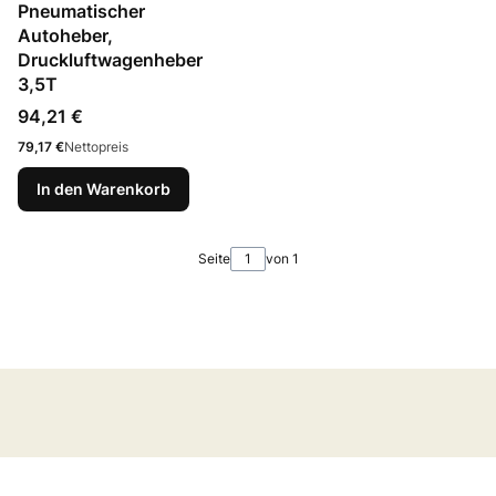
Pneumatischer
Autoheber,
Druckluftwagenheber
3,5T
Preis
94,21 €
Preis
79,17 €
Nettopreis
In den Warenkorb
Seite
von 1