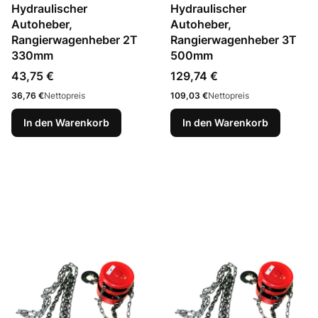
Hydraulischer
Hydraulischer
Autoheber,
Autoheber,
Rangierwagenheber 2T
Rangierwagenheber 3T
330mm
500mm
Preis
Preis
43,75 €
129,74 €
Preis
Preis
36,76 €
Nettopreis
109,03 €
Nettopreis
In den Warenkorb
In den Warenkorb