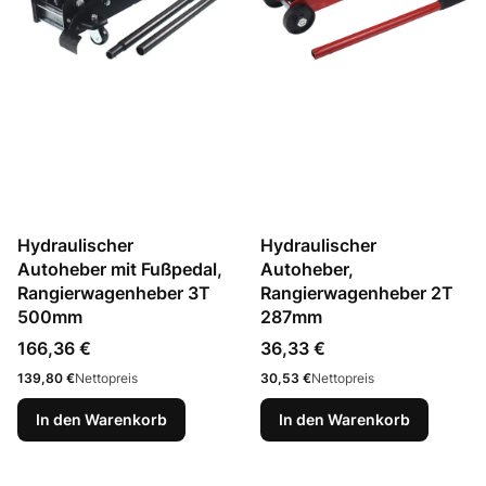
Hydraulischer
Hydraulischer
Autoheber mit Fußpedal,
Autoheber,
Rangierwagenheber 3T
Rangierwagenheber 2T
500mm
287mm
Preis
Preis
166,36 €
36,33 €
Preis
Preis
139,80 €
Nettopreis
30,53 €
Nettopreis
In den Warenkorb
In den Warenkorb