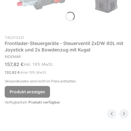
Produktcode (SKU)
TWJ213321
Frontlader-Steuergeräte - Steuerventil 2xDW 40L mit
Joystick und 2x Bowdenzug mit Kugel
HERSTELLER
INDEMAR
Bruttopreis
157,82 €
inkl. %s MwSt.
inkl.
19%
MwSt.
Nettopreis
132,62 €
ohne 19% MwSt.
Versandkosten sind nicht im Preis enthalten.
Produkt anzeigen
Verfügbarkeit:
Produkt verfügbar