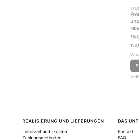
Prod
TWJ
Fro
und
HER
IND
Bru
157
Netto
132,
Versa
P
Verf
Fußzeilenmenü
REALISIERUNG UND LIEFERUNGEN
DAS UN
Lieferzeit und -kosten
Kontakt
Zahlungsmethoden
FAQ