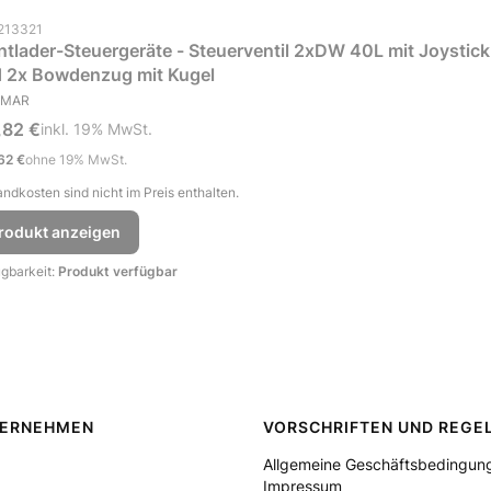
uktcode (SKU)
213321
ntlader-Steuergeräte - Steuerventil 2xDW 40L mit Joystick
 2x Bowdenzug mit Kugel
STELLER
EMAR
ttopreis
,82 €
inkl. %s MwSt.
inkl.
19%
MwSt.
preis
62 €
ohne 19% MwSt.
ndkosten sind nicht im Preis enthalten.
rodukt anzeigen
ügbarkeit:
Produkt verfügbar
TERNEHMEN
VORSCHRIFTEN UND REGE
Allgemeine Geschäftsbedingun
Impressum