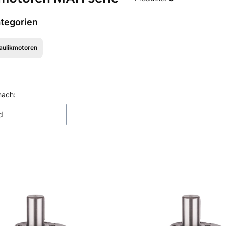
tegorien
aulikmotoren
Filter
ktliste
nach:
d