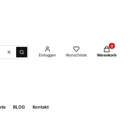
Produkte im Waren
Löschen
Suche
Einloggen
Wunschliste
Warenkorb
kte
BLOG
Kontakt