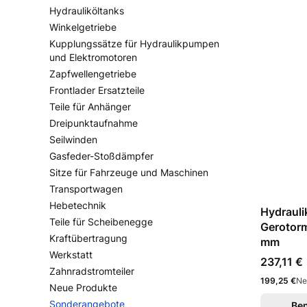
Hydrauliköltanks
Winkelgetriebe
Kupplungssätze für Hydraulikpumpen
und Elektromotoren
Zapfwellengetriebe
Frontlader Ersatzteile
Teile für Anhänger
Dreipunktaufnahme
Seilwinden
Gasfeder-Stoßdämpfer
Sitze für Fahrzeuge und Maschinen
Transportwagen
Hebetechnik
Hydrauli
Teile für Scheibenegge
Gerotor
Kraftübertragung
mm
Werkstatt
Preis
237,11 €
Zahnradstromteiler
Preis
199,25 €
Ne
Neue Produkte
Sonderangebote
Ben