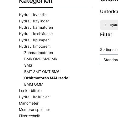
Kategorien
Unterka
Hydraulikventile
Hydraulikzylinder
Hydr
Hydraulikarmaturen
Hydraulikschläuche
Filter
Hydraulikpumpen
Hydraulikmotoren
Ende der 
Produ
Sortieren 
Zahnradmotoren
BMR OMR SMR MR
Standar
SMS
BMT SMT OMT BM6
Orbitmotoren MAH serie
BMM OMM
Lenkorbitrole
Hydraulikölkühler
Manometer
Membranspeicher
Filtertechnik