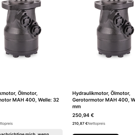
kmotor, Ölmotor,
Hydraulikmotor, Ölmotor,
motor MAH 400, Welle: 32
Gerotormotor MAH 400, We
mm
Preis
250,94 €
Preis
ttopreis
210,87 €
Nettopreis
achrichtige mich, wenn