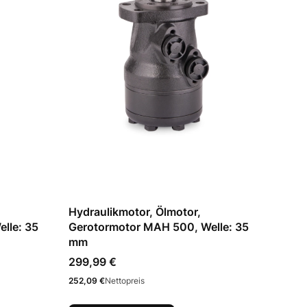
Hydraulikmotor, Ölmotor,
lle: 35
Gerotormotor MAH 500, Welle: 35
mm
Preis
299,99 €
Preis
252,09 €
Nettopreis