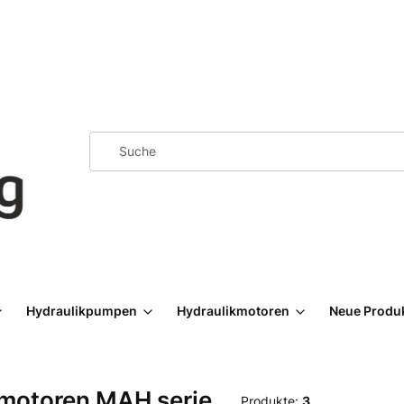
Hydraulikpumpen
Hydraulikmotoren
Neue Produ
tmotoren MAH serie
Produkte:
3