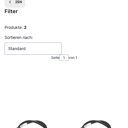
2SN
Filter
Ende der Filter
Produkte:
2
Produktliste
Sortieren nach:
Standard
Seite
von 1