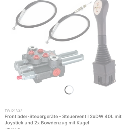
Produktcode (SKU)
TWJ213321
Frontlader-Steuergeräte - Steuerventil 2xDW 40L mit
Joystick und 2x Bowdenzug mit Kugel
HERSTELLER