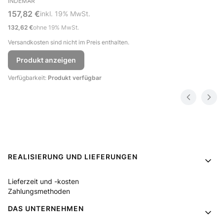
INDEMAR
Bruttopreis
157,82 €
inkl. %s MwSt.
inkl.
19%
MwSt.
Nettopreis
132,62 €
ohne 19% MwSt.
Versandkosten sind nicht im Preis enthalten.
Produkt anzeigen
Verfügbarkeit:
Produkt verfügbar
Fußzeilenmenü
REALISIERUNG UND LIEFERUNGEN
Lieferzeit und -kosten
Zahlungsmethoden
DAS UNTERNEHMEN