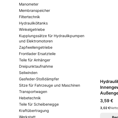
Manometer
Membranspeicher
Filtertechnik
Hydrauliköltanks
Winkelgetriebe
Kupplungssätze für Hydraulikpumpen
und Elektromotoren
Zapfwellengetriebe
Frontlader Ersatzteile
Teile für Anhänger
Dreipunktaufnahme
Seilwinden
Gasfeder-Stoßdämpfer
Hydrauli
Sitze für Fahrzeuge und Maschinen
Innenge
Transportwagen
Außenge
Hebetechnik
Preis
3,59 €
Teile für Scheibenegge
Preis
3,02 €
Netto
Kraftübertragung
Werkstatt
Ben