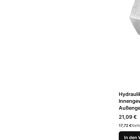
Hydrauli
Innenge
Außenge
Preis
21,09 €
Preis
17,72 €
Nett
In den