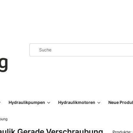
Hydraulikpumpen
Hydraulikmotoren
Neue Produ
ubung
aulik Gerade Verschraubung
Produkte: