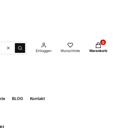
Produkte im Waren
Löschen
Suche
Einloggen
Wunschliste
Warenkorb
kte
BLOG
Kontakt
61