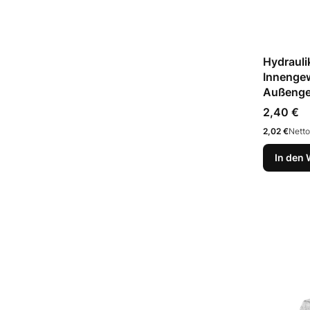
Hydrauli
Innenge
Außenge
Preis
2,40 €
Preis
2,02 €
Netto
In den