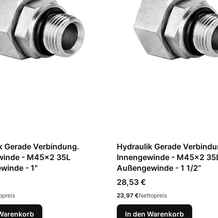
k Gerade Verbindung.
Hydraulik Gerade Verbindu
winde - M45x2 35L
Innengewinde - M45x2 35
winde - 1"
Außengewinde - 1 1/2”
Preis
28,53 €
Preis
opreis
23,97 €
Nettopreis
 Warenkorb
In den Warenkorb