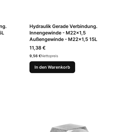
ng.
Hydraulik Gerade Verbindung.
5L
Innengewinde - M22x1,5
Außengewinde - M22x1,5 15L
Preis
11,38 €
Preis
9,56 €
Nettopreis
In den Warenkorb