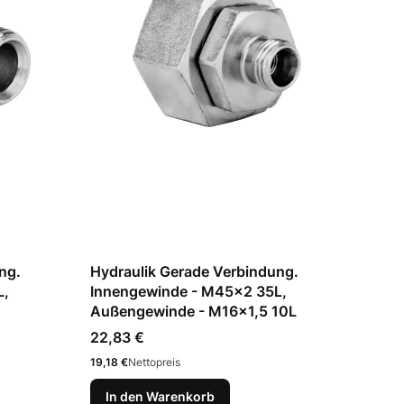
ng.
Hydraulik Gerade Verbindung.
L,
Innengewinde - M45x2 35L,
Außengewinde - M16x1,5 10L
Preis
22,83 €
Preis
19,18 €
Nettopreis
In den Warenkorb