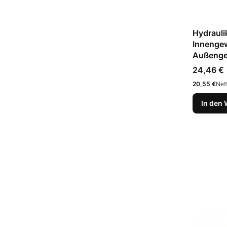
Hydrauli
Innenge
Außenge
Preis
24,46 €
Preis
20,55 €
Net
In den