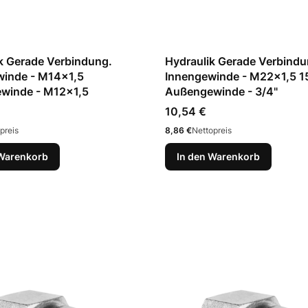
k Gerade Verbindung.
Hydraulik Gerade Verbindu
winde - M14x1,5
Innengewinde - M22x1,5 1
winde - M12x1,5
Außengewinde - 3/4"
Preis
10,54 €
Preis
preis
8,86 €
Nettopreis
 Warenkorb
In den Warenkorb