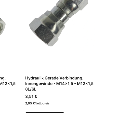
ng.
Hydraulik Gerade Verbindung.
 M12x1,5
Innengewinde - M14x1,5 - M12x1,5
8L/6L
Preis
3,51 €
Preis
2,95 €
Nettopreis