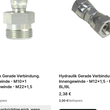
k Gerade Verbindung.
Hydraulik Gerade Verbindu
winde - M10x1
Innengewinde - M12x1,5 -
winde - M22x1,5
6L/6L
Preis
2,38 €
Preis
preis
2,00 €
Nettopreis
achrichtige mich, wenn