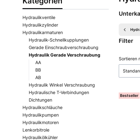
Kategorien
Unterka
Hydraulikventile
Hydraulikzylinder
Hydr
Hydraulikarmaturen
Hydraulik-Schnellkupplungen
Filter
Gerade Einschraubverschraubung
Hydraulik Gerade Verschraubung
Ende der 
Produ
Sortieren 
AA
BB
Standar
AB
Hydraulik Winkel Verschraubung
Hydraulische T-Verbindungen
Bestseller
Dichtungen
Hydraulikschläuche
Hydraulikpumpen
Hydraulikmotoren
Lenkorbitrole
Hydraulikölkühler