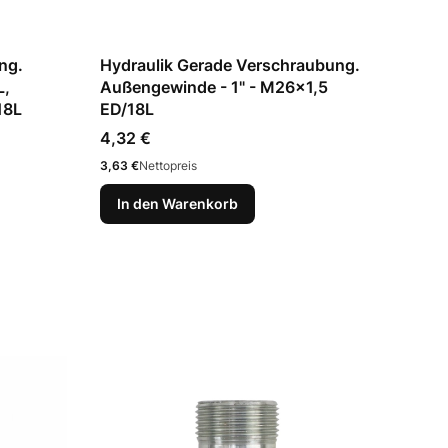
ng.
Hydraulik Gerade Verschraubung.
L,
Außengewinde - 1" - M26x1,5
18L
ED/18L
Preis
4,32 €
Preis
3,63 €
Nettopreis
In den Warenkorb