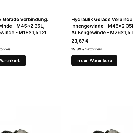
k Gerade Verbindung.
Hydraulik Gerade Verbindu
winde - M45x2 35L,
Innengewinde - M45x2 35
winde - M18x1,5 12L
Außengewinde - M26x1,5 
Preis
23,67 €
Preis
topreis
19,89 €
Nettopreis
 Warenkorb
In den Warenkorb