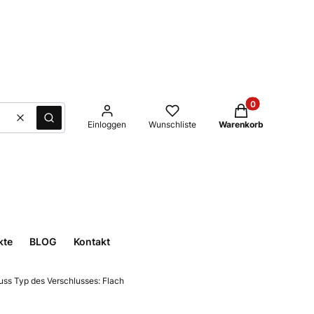
Produkte im Waren
Löschen
Suche
Einloggen
Wunschliste
Warenkorb
kte
BLOG
Kontakt
s Typ des Verschlusses: Flach