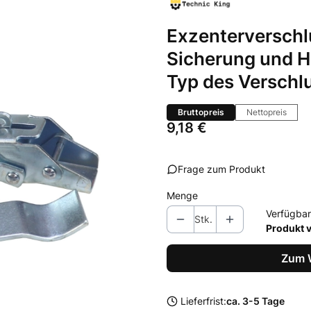
Exzenterversch
Sicherung und 
Typ des Verschl
Bruttopreis
Nettopreis
Preis
9,18 €
Frage zum Produkt
Menge
Verfügbar
Stk.
Produkt 
Zum 
Lieferfrist:
ca. 3-5 Tage