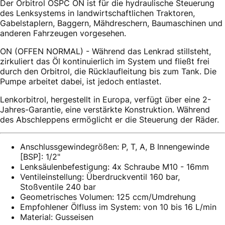
Der Orbitrol OSPC ON ist für die hydraulische Steuerung
des Lenksystems in landwirtschaftlichen Traktoren,
Gabelstaplern, Baggern, Mähdreschern, Baumaschinen und
anderen Fahrzeugen vorgesehen.
ON (OFFEN NORMAL) - Während das Lenkrad stillsteht,
zirkuliert das Öl kontinuierlich im System und fließt frei
durch den Orbitrol, die Rücklaufleitung bis zum Tank. Die
Pumpe arbeitet dabei, ist jedoch entlastet.
Lenkorbitrol, hergestellt in Europa, verfügt über eine 2-
Jahres-Garantie, eine verstärkte Konstruktion. Während
des Abschleppens ermöglicht er die Steuerung der Räder.
Anschlussgewindegrößen: P, T, A, B Innengewinde
[BSP]: 1/2"
Lenksäulenbefestigung: 4x Schraube M10 - 16mm
Ventileinstellung: Überdruckventil 160 bar,
Stoßventile 240 bar
Geometrisches Volumen: 125 ccm/Umdrehung
Empfohlener Ölfluss im System: von 10 bis 16 L/min
Material: Gusseisen