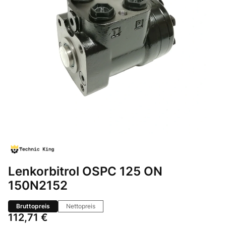
Lenkorbitrol OSPC 125 ON
150N2152
Bruttopreis
Nettopreis
Preis
112,71 €