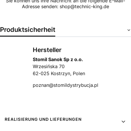
Sie können uns Ihre Nachricht an die folgende E-Mail-
Adresse senden: shop@technic-king.de
Produktsicherheit
Hersteller
Stomil Sanok Sp z o.o.
Wrzesińska 70
62-025 Kostrzyn, Polen
poznan@stomildystrybucja.pl
Fußzeilenmenü
REALISIERUNG UND LIEFERUNGEN