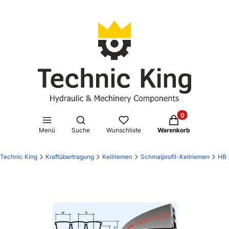
Produkte im Waren
Suchmaschine öffnen
Menü
Suche
Wunschliste
Warenkorb
Technic King
Kraftübertragung
Keilriemen
Schmalprofil-Keilriemen
HB