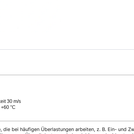
it 30 m/s
 +60 °C
, die bei häufigen Überlastungen arbeiten, z. B. Ein- und 