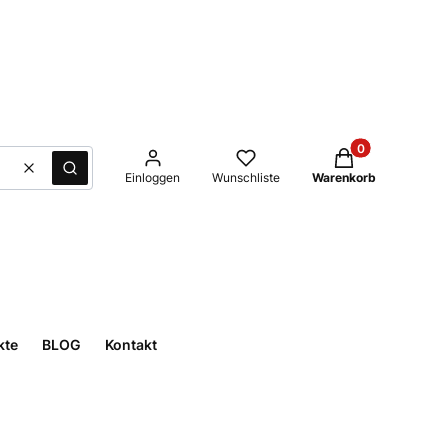
Produkte im Waren
Löschen
Suche
Einloggen
Wunschliste
Warenkorb
kte
BLOG
Kontakt