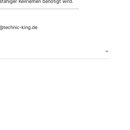
ähiger Keilriemen benötigt wird.
p@technic-king.de