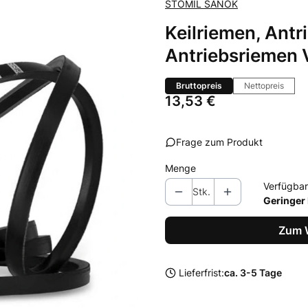
STOMIL SANOK
Keilriemen, Antr
Antriebsriemen 
Bruttopreis
Nettopreis
Preis
13,53 €
Frage zum Produkt
Menge
Verfügbar
Stk.
Geringer
Zum 
Lieferfrist:
ca. 3-5 Tage