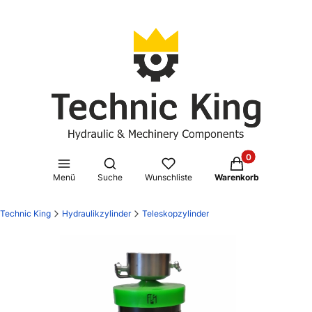
Produkte im Waren
Suchmaschine öffnen
Menü
Suche
Wunschliste
Warenkorb
Technic King
Hydraulikzylinder
Teleskopzylinder