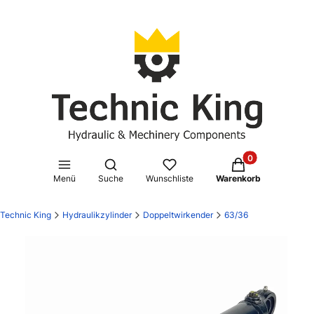
Produkte im Waren
Suchmaschine öffnen
Menü
Suche
Wunschliste
Warenkorb
Technic King
Hydraulikzylinder
Doppeltwirkender
63/36