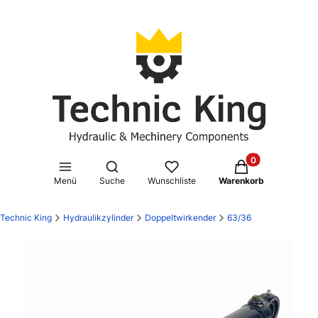
Produkte im Waren
Suchmaschine öffnen
Menü
Suche
Wunschliste
Warenkorb
Technic King
Hydraulikzylinder
Doppeltwirkender
63/36