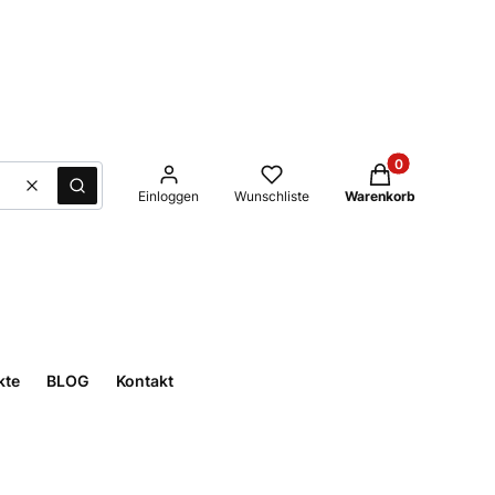
Produkte im Waren
Löschen
Suche
Einloggen
Wunschliste
Warenkorb
kte
BLOG
Kontakt