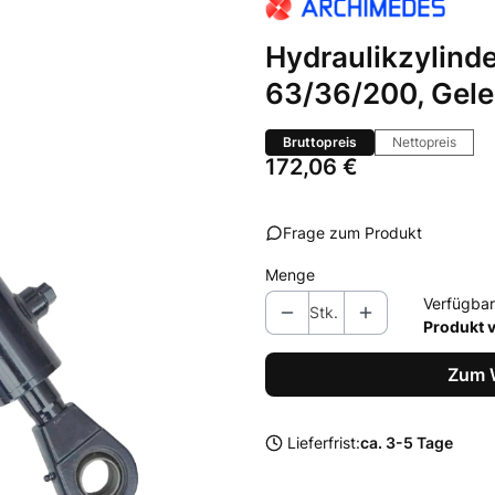
Hydraulikzylind
63/36/200, Gel
Bruttopreis
Nettopreis
Preis
172,06 €
Frage zum Produkt
Menge
Verfügbar
Stk.
Produkt 
Zum 
Lieferfrist:
ca. 3-5 Tage