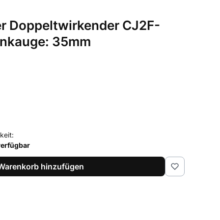
er Doppeltwirkender CJ2F-
enkauge: 35mm
keit:
verfügbar
Warenkorb hinzufügen