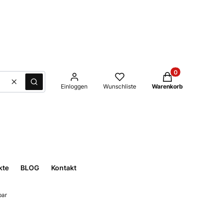
Produkte im Waren
Löschen
Suche
Einloggen
Wunschliste
Warenkorb
kte
BLOG
Kontakt
bar