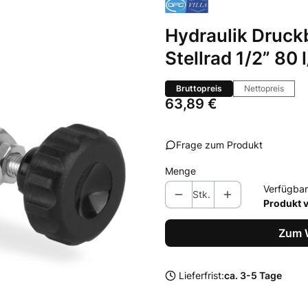
Hydraulik Druck
Stellrad 1/2” 80
Bruttopreis
Nettopreis
Preis
63,89 €
Frage zum Produkt
Menge
Verfügbar
Stk.
Produkt 
Zum 
Lieferfrist:
ca. 3-5 Tage