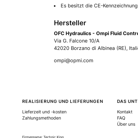
Es besitzt die CE-Kennzeichnun
Hersteller
OFC Hydraulics - Ompi Fluid Contr
Via G. Falcone 10/A
42020 Borzano di Albinea (RE), Ital
ompi@opmi.com
Fußzeilenmenü
REALISIERUNG UND LIEFERUNGEN
DAS UN
Lieferzeit und -kosten
Kontakt
Zahlungsmethoden
FAQ
Über uns
Firmenname: Technic King