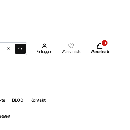
Produkte im Waren
Löschen
Suche
Einloggen
Wunschliste
Warenkorb
kte
BLOG
Kontakt
etätigt