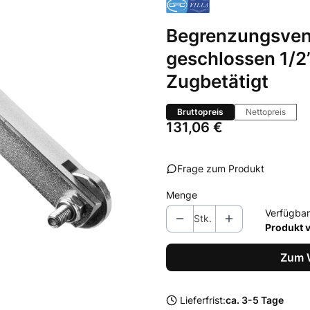
Begrenzungsventi
geschlossen 1/2
Zugbetätigt
Bruttopreis
Nettopreis
Preis
131,06 €
Frage zum Produkt
Menge
Verfügbar
Stk.
Produkt 
Zum 
Lieferfrist:
ca. 3-5 Tage