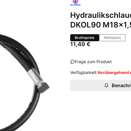
Hydraulikschla
DKOL90 M18x1,
Bruttopreis
Nettopreis
Preis
11,49 €
Frage zum Produkt
Verfügbarkeit:
Vorübergehend n
Benachri