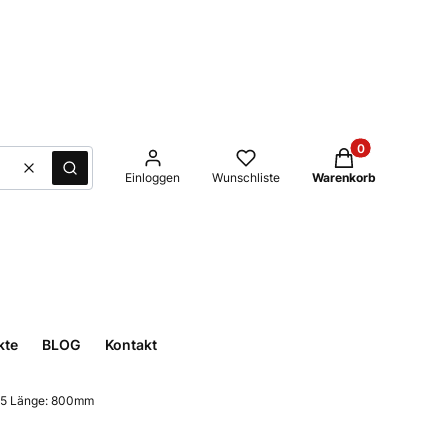
Produkte im Waren
Löschen
Suche
Einloggen
Wunschliste
Warenkorb
kte
BLOG
Kontakt
,5 Länge: 800mm