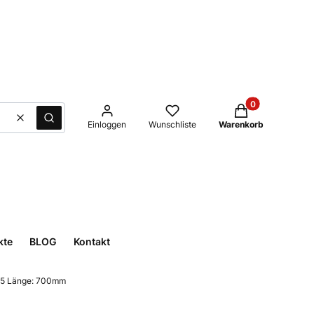
Produkte im Waren
Löschen
Suche
Einloggen
Wunschliste
Warenkorb
kte
BLOG
Kontakt
,5 Länge: 700mm