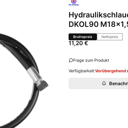
Hydraulikschla
DKOL90 M18x1,
Bruttopreis
Nettopreis
Preis
11,20 €
Frage zum Produkt
Verfügbarkeit:
Vorübergehend n
Benachri