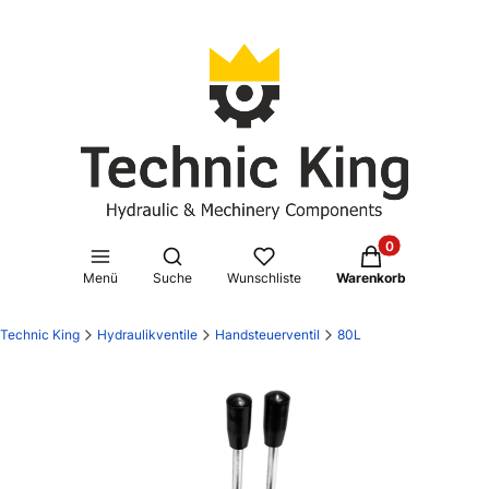
Produkte im Waren
Suchmaschine öffnen
Menü
Suche
Wunschliste
Warenkorb
Technic King
Hydraulikventile
Handsteuerventil
80L