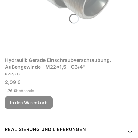
Hydraulik Gerade Einschraubverschraubung.
Außengewinde - M22x1,5 - G3/4"
HERSTELLER
PRESKO
Preis
2,09 €
Preis
1,76 €
Nettopreis
In den Warenkorb
Fußzeilenmenü
REALISIERUNG UND LIEFERUNGEN